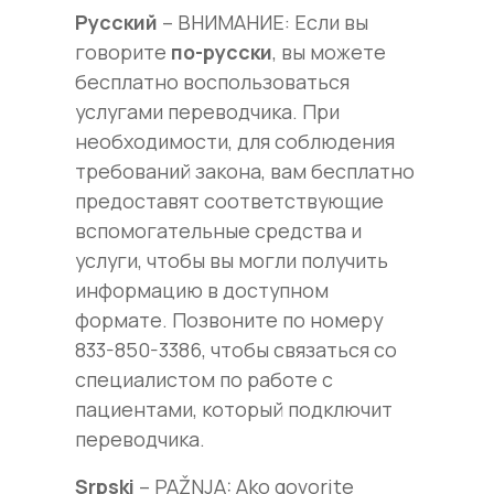
Русский
– ВНИМАНИЕ: Если вы
говорите
по-русски
, вы можете
бесплатно воспользоваться
услугами переводчика. При
необходимости, для соблюдения
требований закона, вам бесплатно
предоставят соответствующие
вспомогательные средства и
услуги, чтобы вы могли получить
информацию в доступном
формате. Позвоните по номеру
833-850-3386, чтобы связаться со
специалистом по работе с
пациентами, который подключит
переводчика.
Srpski
– PAŽNJA: Ako govorite