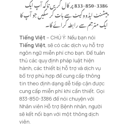
پر کال کریں تاکہ آپ ایک
833-850-3386
پیشنٹ ایڈووکیٹ سے بات کر سکیں جو آپ کا
ایک مترجم سے رابطہ کرائے گا۔
Tiếng Việt
– CHÚ Ý: Nếu bạn nói
Tiếng Việt
, sẽ có các dịch vụ hỗ trợ
ngôn ngữ miễn phí cho bạn. Để tuân
thủ các quy định pháp luật hiện
hành, các thiết bị hỗ trợ và dịch vụ
bổ trợ phù hợp để cung cấp thông
tin theo định dạng dễ tiếp cận được
cung cấp miễn phí khi cần thiết. Gọi
833-850-3386 để nói chuyện với
Nhân viên Hỗ trợ Bệnh nhân, người
sẽ kết nối bạn với một thông dịch
viên.