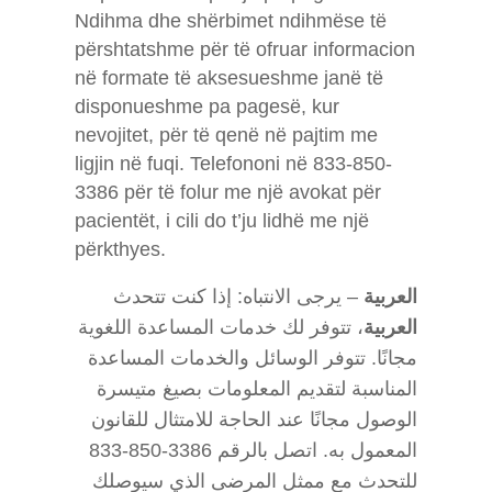
Ndihma dhe shërbimet ndihmëse të
përshtatshme për të ofruar informacion
në formate të aksesueshme janë të
disponueshme pa pagesë, kur
nevojitet, për të qenë në pajtim me
ligjin në fuqi. Telefononi në 833-850-
3386 për të folur me një avokat për
pacientët, i cili do t’ju lidhë me një
përkthyes.
العربية
– يرجى الانتباه: إذا كنت تتحدث
العربية
، تتوفر لك خدمات المساعدة اللغوية
مجانًا. تتوفر الوسائل والخدمات المساعدة
المناسبة لتقديم المعلومات بصيغ متيسرة
الوصول مجانًا عند الحاجة للامتثال للقانون
833-850-3386
المعمول به. اتصل بالرقم
للتحدث مع ممثل المرضى الذي سيوصلك