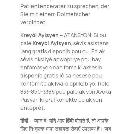
Patientenberater zu sprechen, der
Sie mit einem Dolmetscher
verbindet.
Kreyòl Ayisyen
– ATANSYON: Si ou
pale
Kreyòl Ayisyen
, sèvis asistans
lang gratis disponib pou ou. Èd ak
sèvis oksilyè apwopriye pou bay
enfòmasyon nan fòma ki aksesib
disponib gratis lè sa nesesè pou
konfòmite ak lwa ki aplikab yo. Rele
833-850-3386 pou pale ak yon Avoka
Pasyan ki pral konekte ou ak yon
entèprèt.
हिंदी
– ध्यान दें: यदि आप
हिंदी
बोलते हैं, तो आपके
लिए नि:शुल्क भाषा सहायता सेवाएँ उपलब्ध हैं। जब