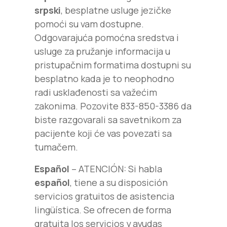
srpski
, besplatne usluge jezičke
pomoći su vam dostupne.
Odgovarajuća pomoćna sredstva i
usluge za pružanje informacija u
pristupačnim formatima dostupni su
besplatno kada je to neophodno
radi usklađenosti sa važećim
zakonima. Pozovite 833-850-3386 da
biste razgovarali sa savetnikom za
pacijente koji će vas povezati sa
tumačem.
Español
– ATENCIÓN: Si habla
español
, tiene a su disposición
servicios gratuitos de asistencia
lingüística. Se ofrecen de forma
gratuita los servicios y ayudas