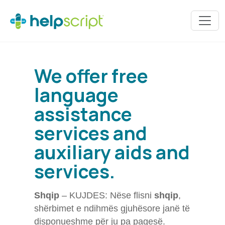
Skip
to
the
content
We offer free
language
assistance
services and
auxiliary aids and
services.
Shqip
– KUJDES: Nëse flisni
shqip
,
shërbimet e ndihmës gjuhësore janë të
disponueshme për ju pa pagesë.