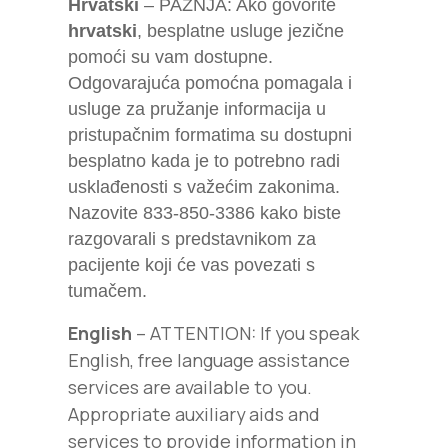
Hrvatski
– PAŽNJA: Ako govorite
hrvatski
, besplatne usluge jezične
pomoći su vam dostupne.
Odgovarajuća pomoćna pomagala i
usluge za pružanje informacija u
pristupačnim formatima su dostupni
besplatno kada je to potrebno radi
usklađenosti s važećim zakonima.
Nazovite 833-850-3386 kako biste
razgovarali s predstavnikom za
pacijente koji će vas povezati s
tumačem.
English
– ATTENTION: If you speak
English, free language assistance
services are available to you.
Appropriate auxiliary aids and
services to provide information in