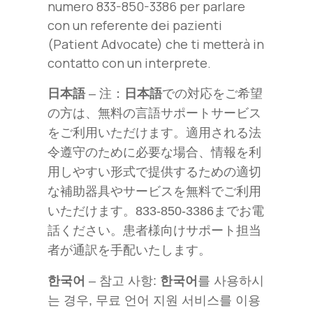
numero 833-850-3386 per parlare
con un referente dei pazienti
(Patient Advocate) che ti metterà in
contatto con un interprete.
日本語
– 注：
日本語
での対応をご希望
の方は、無料の言語サポートサービス
をご利用いただけます。適用される法
令遵守のために必要な場合、情報を利
用しやすい形式で提供するための適切
な補助器具やサービスを無料でご利用
いただけます。833-850-3386までお電
話ください。患者様向けサポート担当
者が通訳を手配いたします。
한국어
– 참고 사항:
한국어
를 사용하시
는 경우, 무료 언어 지원 서비스를 이용