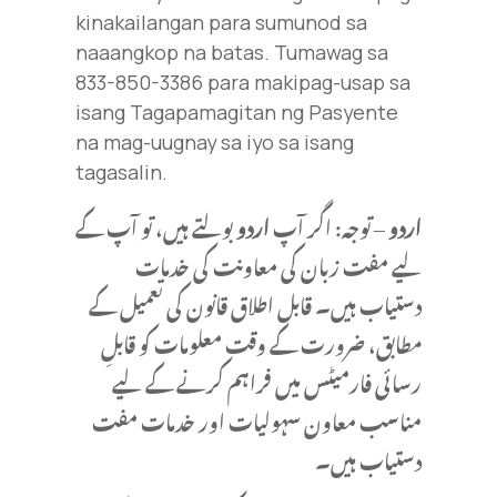
kinakailangan para sumunod sa
naaangkop na batas. Tumawag sa
833-850-3386 para makipag-usap sa
isang Tagapamagitan ng Pasyente
na mag-uugnay sa iyo sa isang
tagasalin.
اردو
– توجہ: اگر آپ
اردو
بولتے ہیں، تو آپ کے
لیے مفت زبان کی معاونت کی خدمات
دستیاب ہیں۔ قابلِ اطلاق قانون کی تعمیل کے
مطابق، ضرورت کے وقت معلومات کو قابلِ
رسائی فارمیٹس میں فراہم کرنے کے لیے
مناسب معاون سہولیات اور خدمات مفت
دستیاب ہیں۔