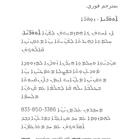
بمترجم فوري.
ܐܵܬܘܿܪܵܝܐ
- ܙܘܼܗܵܪܵܐ
،
ܐܵܬܘܿܪܵܝܵܐ
ܐܸܢ ܐܲܚܬܘܿܢ ܟܹܐ ܗܲܡܙܸܡܝܼܬܘܿܢ ܠܸܫܵܢܵܐ
ܚܸܠܡܲܬܹܐ ܕܗܲܝܲܪܬܵܐ ܠܸܫܵܢܵܝܬܵܐ ܝܼܢܵܐ ܡܸܬܩܲܢܝܵܢܹܐ
ܩܵܐܠܵܘܟ݂ܘܿܢ
ܣܢܵܕܝܵܬܹܐ ܘܚܸܠܡܲܬܹܐ ܗܲܝܸܪܵܢܹܐ ܙܵܘܕܵܢܹܐ ܠܡܲܙܘܘܼܕܹܐ
ܡܵܘܕܥܵܢܘܼܬܵܐ ܒܦܸܨܠܹܐ ܡܸܬܡܲܛܝܵܢܹܐ ܝܼܢܵܐ
ܡܸܬܩܲܢܝܵܢܹܐ ܡܲܓܵܢܵܐܝܼܬ ܐܝܼܡܲܢ ܕܐܵܢܲܢܩܵܝܘܼܬܵܐ
ܒܸܛܠܵܒܵܐ ܝܠܵܗ ܩܵܐ ܠܸܫܠܵܡܵܐ ܥܲܡ ܩܵܢܘܿܢܵܐ
ܡܠܲܚܡܵܐ
ܡܲܚܒܸܪܘܼܢ ܥܲܠ ܡܸܢܝܵܢܵܐ 3386-850-833
ܠܗܲܡܙܘܼܡܹܐ ܥܲܡ ܚܲܕ ܣܢܸܐܓ݂ܪܵܐ ܕܡܲܪܥܵܢܵܐ ܕܒܸܕ
ܐܵܣܸܪܵܘܟ݂ܘܿܢ ܥܲܡ ܚܲܕ ܡܬܲܪܓܡܵܢܵܐ