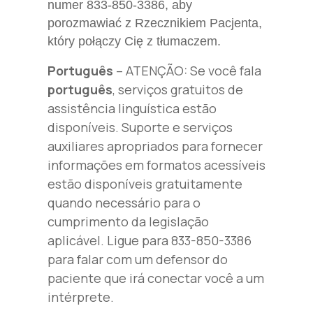
numer 833-850-3386, aby
porozmawiać z Rzecznikiem Pacjenta,
który połączy Cię z tłumaczem.
Português
– ATENÇÃO: Se você fala
português
, serviços gratuitos de
assistência linguística estão
disponíveis. Suporte e serviços
auxiliares apropriados para fornecer
informações em formatos acessíveis
estão disponíveis gratuitamente
quando necessário para o
cumprimento da legislação
aplicável. Ligue para 833-850-3386
para falar com um defensor do
paciente que irá conectar você a um
intérprete.