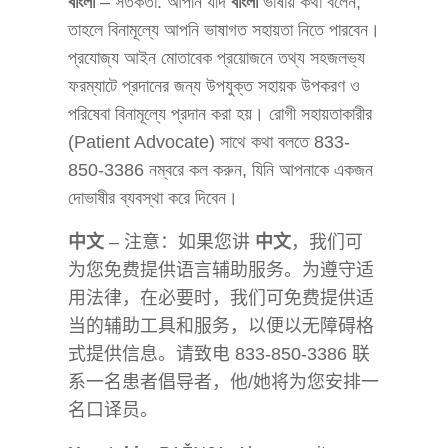
বাংলা
– সতর্কতা: আপনি যদি
বাংলা
ভাষায় কথা বলেন,
তাহলে বিনামূল্যে আপনি ভাষাগত সহায়তা নিতে পারবেন।
প্রযোজ্য আইন মোতাবেক প্রয়োজনে তথ্য সহজলভ্য
ফরম্যাটে প্রদানের জন্য উপযুক্ত সহায়ক উপকরণ ও
পরিষেবা বিনামূল্যে প্রদান করা হয়। রোগী সহায়তাকারীর
(Patient Advocate) সাথে কথা বলতে 833-
850-3386 নম্বরে কল করুন, যিনি আপনাকে একজন
দোভাষীর ব্যবস্থা করে দিবেন।
中文
– 注意：如果您讲
中文
，我们可
为您免费提供语言辅助服务。为遵守适
用法律，在必要时，我们可免费提供适
当的辅助工具和服务，以便以无障碍格
式提供信息。请致电 833-850-3386 联
系一名患者倡导者，他/她将为您安排一
名口译员。