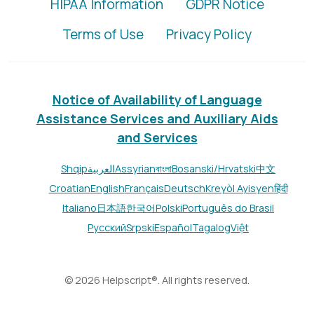
HIPAA Information
GDPR Notice
Terms of Use
Privacy Policy
Notice of Availability of Language
Assistance Services and Auxiliary Aids
and Services
Shqip
العربية
Assyrian
বাংলা
Bosanski/Hrvatski
中文
Croatian
English
Français
Deutsch
Kreyòl Ayisyen
हिंदी
Italiano
日本語
한국어
Polski
Português do Brasil
Русский
Srpski
Español
Tagalog
Việt
© 2026 Helpscript®. All rights reserved.